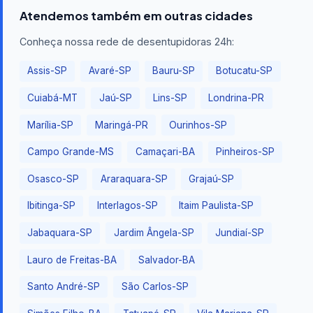
Atendemos também em outras cidades
Conheça nossa rede de desentupidoras 24h:
Assis-SP
Avaré-SP
Bauru-SP
Botucatu-SP
Cuiabá-MT
Jaú-SP
Lins-SP
Londrina-PR
Marília-SP
Maringá-PR
Ourinhos-SP
Campo Grande-MS
Camaçari-BA
Pinheiros-SP
Osasco-SP
Araraquara-SP
Grajaú-SP
Ibitinga-SP
Interlagos-SP
Itaim Paulista-SP
Jabaquara-SP
Jardim Ângela-SP
Jundiaí-SP
Lauro de Freitas-BA
Salvador-BA
Santo André-SP
São Carlos-SP