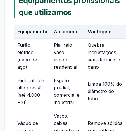
Equipamentos profissionais
que utilizamos
Equipamento
Aplicação
Vantagem
Furão
Pia, ralo,
Quebra
elétrico
vaso,
incrustações
(cabo de
esgoto
sem danificar o
aço)
residencial
cano
Hidrojato de
Esgoto
Limpa 100% do
alta pressão
predial,
diâmetro do
(até 4.000
comercial e
tubo
PSI)
industrial
Vasos,
Vácuo de
caixas
Remove sólidos
sucção
sifonadas e
sem refluxo